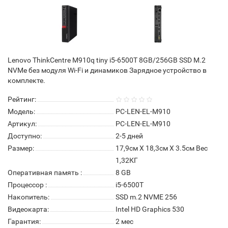
Lenovo ThinkCentre M910q tiny i5-6500T 8GB/256GB SSD M.2
NVMe без модуля Wi-Fi и динамиков Зарядное устройство в
комплекте.
Рейтинг:
Модель:
PC-LEN-EL-M910
Артикул:
PC-LEN-EL-M910
Доступно:
2-5 дней
Размер:
17,9см X 18,3см X 3.5см Вес
1,32КГ
Оперативная память :
8 GB
Процессор :
i5-6500T
Накопитель:
SSD m.2 NVME 256
Видеокарта:
Intel HD Graphics 530
Гарантия:
2 мес